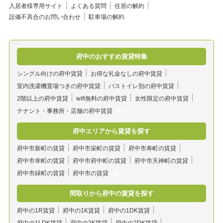
入居者様専用サイト
よくある質問
住居の解約
設備不具合のお問い合わせ
駐車場の解約
府中のおすすめ賃貸特集
シングル向けの府中賃貸
お得な礼金なしの府中賃貸
室内洗濯機置場つきの府中賃貸
バストイレ別の府中賃貸
2階以上の府中賃貸
wifi無料の府中賃貸
女性限定の府中賃貸
テナント・事務所・店舗の府中賃貸
府中エリアから賃貸を探す
府中市新町の賃貸
府中市栄町の賃貸
府中市寿町の賃貸
府中市幸町の賃貸
府中市府中町の賃貸
府中市天神町の賃貸
府中市緑町の賃貸
府中市の賃貸
間取りから府中の賃貸を探す
府中の1R賃貸
府中の1K賃貸
府中の1DK賃貸
府中の1LDK賃貸
府中の2K賃貸
府中の2DK賃貸