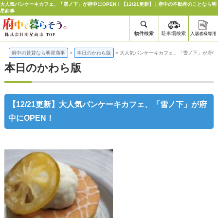
大人気パンケーキカフェ、「雪ノ下」が府中にOPEN！【12/21更新】 | 府中の不動産のことなら明
星商事
物件検索
駐車場検索
入居者様専用
府中の賃貸なら明星商事
>
本日のかわら版
>
大人気パンケーキカフェ、「雪ノ下」が府中に
本日のかわら版
【12/21更新】大人気パンケーキカフェ、「雪ノ下」が府
中にOPEN！