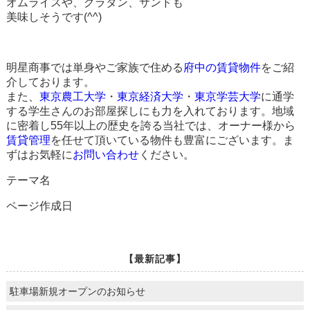
オムライスや、グラタン、サンドも
美味しそうです(^^)
明星商事では単身やご家族で住める
府中の賃貸物件
をご紹
介しております。
また、
東京農工大学
・
東京経済大学
・
東京学芸大学
に通学
する学生さんのお部屋探しにも力を入れております。地域
に密着し55年以上の歴史を誇る当社では、オーナー様から
賃貸管理
を任せて頂いている物件も豊富にございます。ま
ずはお気軽に
お問い合わせ
ください。
テーマ名
ページ作成日
【最新記事】
駐車場新規オープンのお知らせ