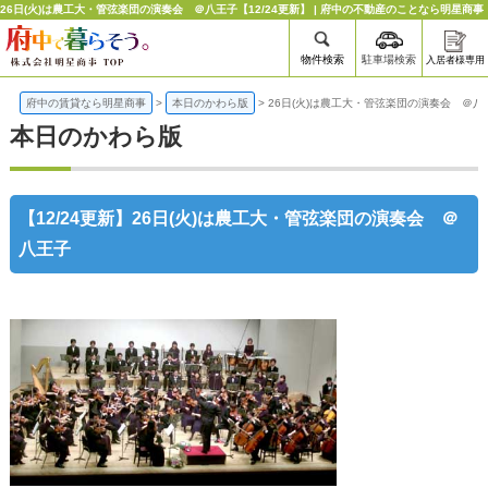
26日(火)は農工大・管弦楽団の演奏会 ＠八王子【12/24更新】 | 府中の不動産のことなら明星商事
物件検索
駐車場検索
入居者様専用
府中の賃貸なら明星商事
>
本日のかわら版
>
26日(火)は農工大・管弦楽団の演奏会 ＠八
本日のかわら版
【12/24更新】26日(火)は農工大・管弦楽団の演奏会 ＠
八王子