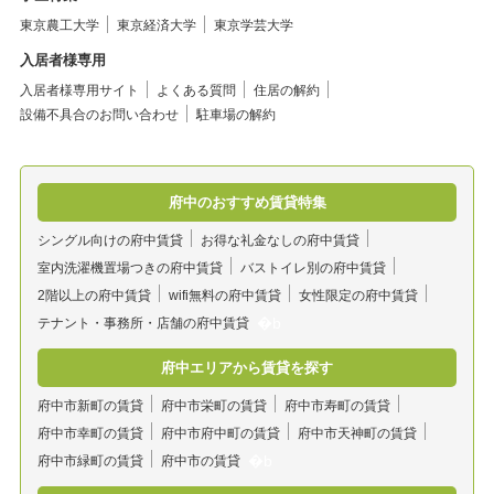
東京農工大学
東京経済大学
東京学芸大学
入居者様専用
入居者様専用サイト
よくある質問
住居の解約
設備不具合のお問い合わせ
駐車場の解約
府中のおすすめ賃貸特集
シングル向けの府中賃貸
お得な礼金なしの府中賃貸
室内洗濯機置場つきの府中賃貸
バストイレ別の府中賃貸
2階以上の府中賃貸
wifi無料の府中賃貸
女性限定の府中賃貸
テナント・事務所・店舗の府中賃貸
府中エリアから賃貸を探す
府中市新町の賃貸
府中市栄町の賃貸
府中市寿町の賃貸
府中市幸町の賃貸
府中市府中町の賃貸
府中市天神町の賃貸
府中市緑町の賃貸
府中市の賃貸