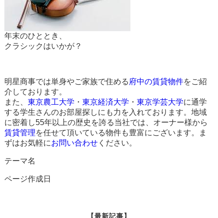
年末のひととき、
クラシックはいかが？
明星商事では単身やご家族で住める
府中の賃貸物件
をご紹
介しております。
また、
東京農工大学
・
東京経済大学
・
東京学芸大学
に通学
する学生さんのお部屋探しにも力を入れております。地域
に密着し55年以上の歴史を誇る当社では、オーナー様から
賃貸管理
を任せて頂いている物件も豊富にございます。ま
ずはお気軽に
お問い合わせ
ください。
テーマ名
ページ作成日
【最新記事】