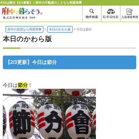
今日は節分【2/3更新】 | 府中の不動産のことなら明星商事
物件検索
駐車場検索
入居者様専用
府中の賃貸なら明星商事
>
本日のかわら版
>
今日は節分
本日のかわら版
【2/3更新】今日は節分
今日は
節分
！