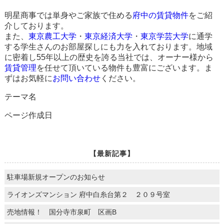
明星商事では単身やご家族で住める
府中の賃貸物件
をご紹
介しております。
また、
東京農工大学
・
東京経済大学
・
東京学芸大学
に通学
する学生さんのお部屋探しにも力を入れております。地域
に密着し55年以上の歴史を誇る当社では、オーナー様から
賃貸管理
を任せて頂いている物件も豊富にございます。ま
ずはお気軽に
お問い合わせ
ください。
テーマ名
ページ作成日
【最新記事】
駐車場新規オープンのお知らせ
ライオンズマンション 府中白糸台第２ ２０９号室
売地情報！ 国分寺市泉町 区画B