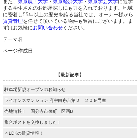
また、
東京農工大学
・
東京経済大学
・
東京学芸大学
に通学
する学生さんのお部屋探しにも力を入れております。地域
に密着し55年以上の歴史を誇る当社では、オーナー様から
賃貸管理
を任せて頂いている物件も豊富にございます。ま
ずはお気軽に
お問い合わせ
ください。
テーマ名
ページ作成日
【最新記事】
駐車場新規オープンのお知らせ
ライオンズマンション 府中白糸台第２ ２０９号室
売地情報！ 国分寺市泉町 区画B
集合ポストを交換しました！
４LDKの賃貸情報！