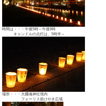
​時間は・・・午後5時～午後9時
​ キャンドルの点灯は、5時半～
場所・・・大國魂神社境内
​ フォーリス前けやき広場