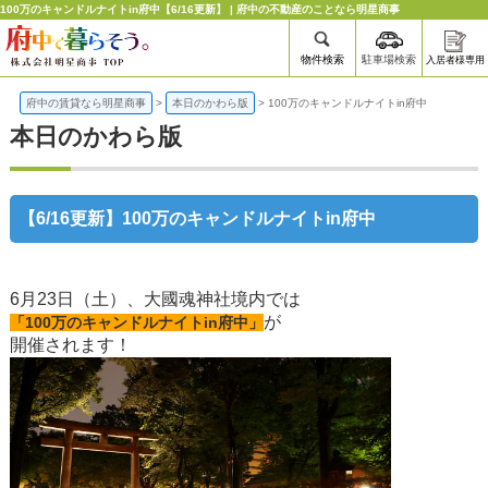
100万のキャンドルナイトin府中【6/16更新】 | 府中の不動産のことなら明星商事
物件検索
駐車場検索
入居者様専用
府中の賃貸なら明星商事
>
本日のかわら版
>
100万のキャンドルナイトin府中
本日のかわら版
【6/16更新】100万のキャンドルナイトin府中
6月23日（土）、大國魂神社境内では
が
「100万のキャンドルナイトin府中」
​開催されます！