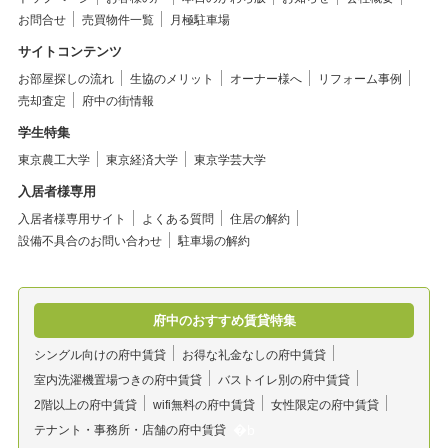
お問合せ
売買物件一覧
月極駐車場
サイトコンテンツ
お部屋探しの流れ
生協のメリット
オーナー様へ
リフォーム事例
売却査定
府中の街情報
学生特集
東京農工大学
東京経済大学
東京学芸大学
入居者様専用
入居者様専用サイト
よくある質問
住居の解約
設備不具合のお問い合わせ
駐車場の解約
府中のおすすめ賃貸特集
シングル向けの府中賃貸
お得な礼金なしの府中賃貸
室内洗濯機置場つきの府中賃貸
バストイレ別の府中賃貸
2階以上の府中賃貸
wifi無料の府中賃貸
女性限定の府中賃貸
テナント・事務所・店舗の府中賃貸