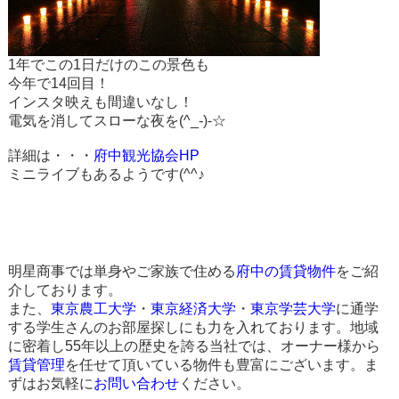
​1年でこの1日だけのこの景色も
今年で14回目！
​インスタ映えも間違いなし！
電気を消してスローな夜を(^_-)-☆
​詳細は・・・
府中観光協会HP
ミニライブもあるようです(^^♪
明星商事では単身やご家族で住める
府中の賃貸物件
をご紹
介しております。
また、
東京農工大学
・
東京経済大学
・
東京学芸大学
に通学
する学生さんのお部屋探しにも力を入れております。地域
に密着し55年以上の歴史を誇る当社では、オーナー様から
賃貸管理
を任せて頂いている物件も豊富にございます。ま
ずはお気軽に
お問い合わせ
ください。