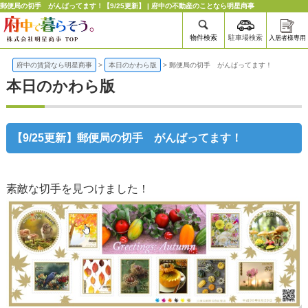
郵便局の切手 がんばってます！【9/25更新】 | 府中の不動産のことなら明星商事
物件検索
駐車場検索
入居者様専用
府中の賃貸なら明星商事
>
本日のかわら版
>
郵便局の切手 がんばってます！
本日のかわら版
【9/25更新】郵便局の切手 がんばってます！
素敵な切手を見つけました！