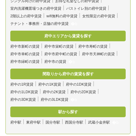
シングル向けの府中賃貸
お得な礼金なしの府中賃貸
室内洗濯機置場つきの府中賃貸
バストイレ別の府中賃貸
2階以上の府中賃貸
wifi無料の府中賃貸
女性限定の府中賃貸
テナント・事務所・店舗の府中賃貸
府中エリアから賃貸を探す
府中市新町の賃貸
府中市栄町の賃貸
府中市寿町の賃貸
府中市幸町の賃貸
府中市府中町の賃貸
府中市天神町の賃貸
府中市緑町の賃貸
府中市の賃貸
間取りから府中の賃貸を探す
府中の1R賃貸
府中の1K賃貸
府中の1DK賃貸
府中の1LDK賃貸
府中の2K賃貸
府中の2DK賃貸
府中の3DK賃貸
府中の3LDK賃貸
駅から探す
府中駅
東府中駅
国分寺駅
西国分寺駅
武蔵小金井駅