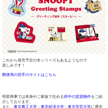
これから発売予定の冬シリーズもあるようなので
楽しみです！
郵便局の切手のサイトはこちら
明星商事では単身やご家族で住める
府中の賃貸物件
をご紹
介しております。
また、
東京農工大学
・
東京経済大学
・
東京学芸大学
に通学