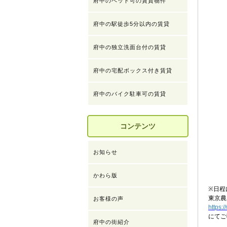
府中のペット可の賃貸物件
府中の駅徒歩5分以内の賃貸
府中の独立洗面台付の賃貸
府中の宅配ボックス付き賃貸
府中のバイク駐車可の賃貸
コンテンツ
お知らせ
かわら版
※日程
東京
お客様の声
https:/
にてご
府中の街紹介