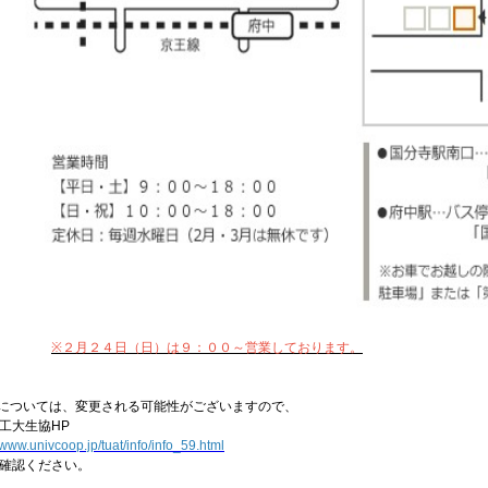
※２月２４日（日）は９：００～営業しております。
については、変更される可能性がございますので、
農工大生協HP
/www.univcoop.jp/tuat/info/info_59.html
確認ください。