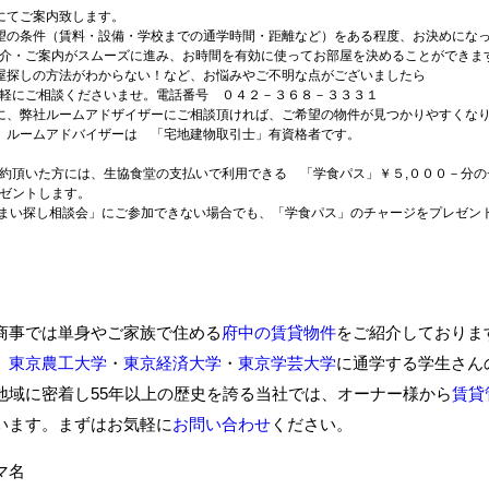
にてご案内致します。
望の条件（賃料・設備・学校までの通学時間・距離など）をある程度、お決めにな
・ご案内がスムーズに進み、お時間を有効に使ってお部屋を決めることができま
屋探しの方法がわからない！など、お悩みやご不明な点がございましたら
軽にご相談くださいませ。電話番号 ０４２－３６８－３３３１
に、弊社ルームアドザイザーにご相談頂ければ、ご希望の物件が見つかりやすくな
 ルームアドバイザーは 「宅地建物取引士」有資格者です。
約頂いた方には、生協食堂の支払いで利用できる 「学食パス」￥５,０００－分の
ゼントします。
まい探し相談会」にご参加できない場合でも、「学食パス」のチャージをプレゼン
商事では単身やご家族で住める
府中の賃貸物件
をご紹介しておりま
、
東京農工大学
・
東京経済大学
・
東京学芸大学
に通学する学生さん
地域に密着し55年以上の歴史を誇る当社では、オーナー様から
賃貸
います。まずはお気軽に
お問い合わせ
ください。
ーマ名