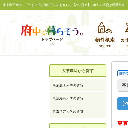
東京農工大学 「住まい探し相談会」のお知らせ【2/17更新】 | 府中の賃貸は明星商事
物件検索
か
search
大学周辺から探す
府中
本
東京農工大学の賃貸
東京経済大学の賃貸
【
東京学芸大学の賃貸
東京