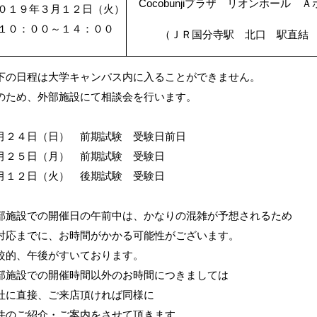
Cocobunjiプラザ リオンホール Ａ
０１９年３月１２日（火）
１０：００～１４：００
（ＪＲ国分寺駅 北口 駅直結 
下の日程は
大学キャンパス内に入ることができません。
ため、外部施設にて相談会を行います。
月２４日（日） 前期試験 受験日前日
２５日（月） 前期試験 受験日
１２日（火） 後期試験 受験日
施設での開催日の午前中は、かなりの混雑が予想されるため
応までに、お時間がかかる可能性がございます。
的、午後がすいております。
施設での開催時間以外のお時間につきましては
に直接、ご来店頂ければ同様に
のご紹介・ご案内をさせて頂きます。