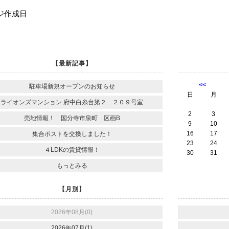
ジ作成日
【最新記事】
<<
駐車場新規オープンのお知らせ
日
月
ライオンズマンション 府中白糸台第２ ２０９号室
2
3
売地情報！ 国分寺市泉町 区画B
9
10
16
17
集合ポストを交換しました！
23
24
４LDKの賃貸情報！
30
31
もっとみる
【月別】
2026年08月(0)
2026年07月(1)