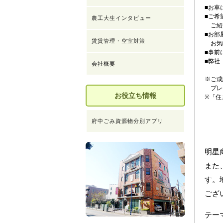
■お車
■ご希
農工大生インタビュー
ご紹介
■お部
賃貸管理・空室対策
お気
■事前
■弊社
会社概要
※ご成
プレ
お役立ち情報
※「住
府中ごみ資源物分別アプリ
明星
また
す。
ござ
テ