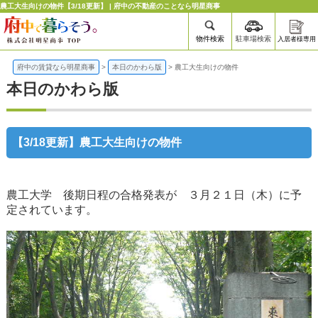
農工大生向けの物件【3/18更新】 | 府中の不動産のことなら明星商事
物件検索
駐車場検索
入居者様専用
府中の賃貸なら明星商事
>
本日のかわら版
>
農工大生向けの物件
本日のかわら版
【3/18更新】農工大生向けの物件
農工大学 後期日程の合格発表が ３月２１日（木）に予
定されています。