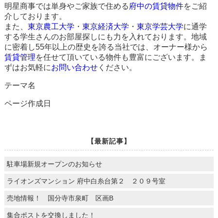
明星商事では単身やご家族で住める
府中の賃貸物件
をご紹
介しております。
また、
東京農工大学
・
東京経済大学
・
東京学芸大学
に通学
する学生さんのお部屋探しにも力を入れております。地域
に密着し55年以上の歴史を誇る当社では、オーナー様から
賃貸管理
を任せて頂いている物件も豊富にございます。ま
ずはお気軽に
お問い合わせ
ください。
テーマ名
ページ作成日
【最新記事】
駐車場新規オープンのお知らせ
ライオンズマンション 府中白糸台第２ ２０９号室
売地情報！ 国分寺市泉町 区画B
集合ポストを交換しました！