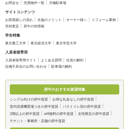
お問合せ
売買物件一覧
月極駐車場
サイトコンテンツ
お部屋探しの流れ
生協のメリット
オーナー様へ
リフォーム事例
売却査定
府中の街情報
学生特集
東京農工大学
東京経済大学
東京学芸大学
入居者様専用
入居者様専用サイト
よくある質問
住居の解約
設備不具合のお問い合わせ
駐車場の解約
府中のおすすめ賃貸特集
シングル向けの府中賃貸
お得な礼金なしの府中賃貸
室内洗濯機置場つきの府中賃貸
バストイレ別の府中賃貸
2階以上の府中賃貸
wifi無料の府中賃貸
女性限定の府中賃貸
テナント・事務所・店舗の府中賃貸