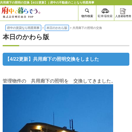
共用廊下の照明の交換【4/22更新】 | 府中の不動産のことなら明星商事
物件検索
駐車場検索
入居者様専用
府中の賃貸なら明星商事
>
本日のかわら版
>
共用廊下の照明の交換
本日のかわら版
【4/22更新】共用廊下の照明交換をしました
管理物件の 共用廊下の照明を 交換してきました。