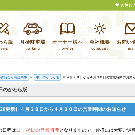
お気に
わら版
月極駐車場
オーナー様へ
会社概要
お問い
news
parking
owner
company
mai
>
の賃貸なら明星商事
>
本日のかわら版
４月２８日から４月３０日の営業時間のお知
日のかわら版
4/26更新】４月２８日から４月３０日の営業時間のお知らせ
の日程は
日・祝日の営業時間
となりますので、皆様には大変ご迷