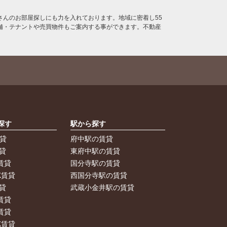
んのお部屋探しにも力を入れております。地域に密着し55
舗・テナントや売買物件もご案内する事ができます。不動産
探す
駅から探す
賃貸
府中駅の賃貸
貸
東府中駅の賃貸
賃貸
国分寺駅の賃貸
K賃貸
西国分寺駅の賃貸
貸
武蔵小金井駅の賃貸
賃貸
賃貸
K賃貸