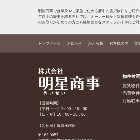
明星商事では単身やご家族で住める府中の賃貸物件をご紹介
年以上の歴史を誇る当社では、オーナー様から賃貸管理を任
のお取引が初めての方にも経験豊富なスタッフが丁寧にご対
トップページ
お知らせ
かわら版
お客様の声
賃
物件検
賃貸物
売買物
月極駐
【営業時間】
【平日・土】9：00～18：00
【日・祝】10：00～18：00
【定休日】毎週水曜日
〒183-0057