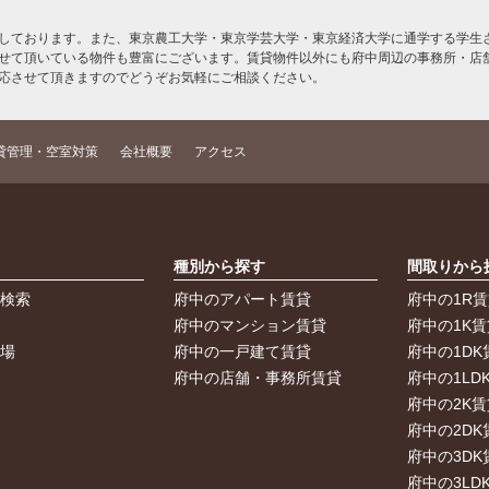
しております。また、東京農工大学・東京学芸大学・東京経済大学に通学する学生さ
せて頂いている物件も豊富にございます。賃貸物件以外にも府中周辺の事務所・店
応させて頂きますのでどうぞお気軽にご相談ください。
貸管理・空室対策
会社概要
アクセス
索
種別から探す
間取りから
件検索
府中のアパート賃貸
府中の1R
件
府中のマンション賃貸
府中の1K賃
車場
府中の一戸建て賃貸
府中の1DK
府中の店舗・事務所賃貸
府中の1LD
府中の2K賃
府中の2DK
府中の3DK
府中の3LD