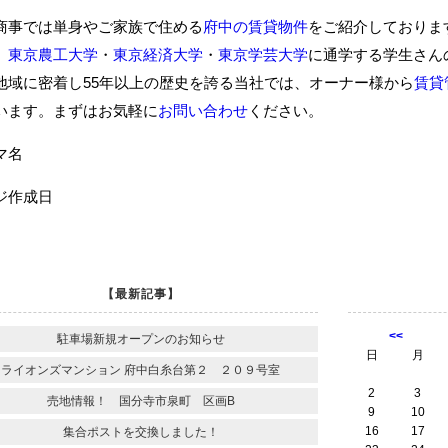
商事では単身やご家族で住める
府中の賃貸物件
をご紹介しておりま
、
東京農工大学
・
東京経済大学
・
東京学芸大学
に通学する学生さん
地域に密着し55年以上の歴史を誇る当社では、オーナー様から
賃貸
います。まずはお気軽に
お問い合わせ
ください。
ーマ名
ジ作成日
【最新記事】
<<
駐車場新規オープンのお知らせ
日
月
ライオンズマンション 府中白糸台第２ ２０９号室
2
3
売地情報！ 国分寺市泉町 区画B
9
10
16
17
集合ポストを交換しました！