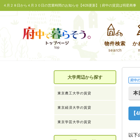
４月２８日から４月３０日の営業時間のお知らせ【4/26更新】 | 府中の賃貸は明星商事
物件検索
か
search
大学周辺から探す
府中
本
東京農工大学の賃貸
東京経済大学の賃貸
【
東京学芸大学の賃貸
以下