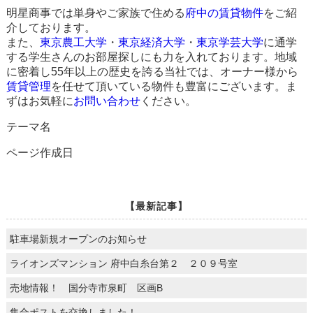
明星商事では単身やご家族で住める
府中の賃貸物件
をご紹
介しております。
また、
東京農工大学
・
東京経済大学
・
東京学芸大学
に通学
する学生さんのお部屋探しにも力を入れております。地域
に密着し55年以上の歴史を誇る当社では、オーナー様から
賃貸管理
を任せて頂いている物件も豊富にございます。ま
ずはお気軽に
お問い合わせ
ください。
テーマ名
ページ作成日
【最新記事】
駐車場新規オープンのお知らせ
ライオンズマンション 府中白糸台第２ ２０９号室
売地情報！ 国分寺市泉町 区画B
集合ポストを交換しました！