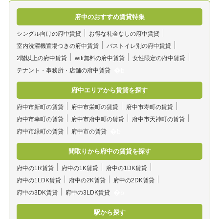
府中のおすすめ賃貸特集
シングル向けの府中賃貸
お得な礼金なしの府中賃貸
室内洗濯機置場つきの府中賃貸
バストイレ別の府中賃貸
2階以上の府中賃貸
wifi無料の府中賃貸
女性限定の府中賃貸
テナント・事務所・店舗の府中賃貸
府中エリアから賃貸を探す
府中市新町の賃貸
府中市栄町の賃貸
府中市寿町の賃貸
府中市幸町の賃貸
府中市府中町の賃貸
府中市天神町の賃貸
府中市緑町の賃貸
府中市の賃貸
間取りから府中の賃貸を探す
府中の1R賃貸
府中の1K賃貸
府中の1DK賃貸
府中の1LDK賃貸
府中の2K賃貸
府中の2DK賃貸
府中の3DK賃貸
府中の3LDK賃貸
駅から探す