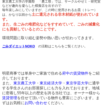
東京農工大学の学園祭 「農工祭」では、サークルやゼミ・研究室
などが趣向を凝らした模擬店を出すので
毎年楽しみにしていますが、この時に使用されるお皿（トレー）
土に還元される非木材紙が使われていま
は、かなり以前から
す。
また、生ごみの堆肥化などをすすめていて、ごみの減量化
にも貢献しているとのことです。
環境問題に取り組む姿勢や熱い思いが伝わってきます。
ごみダイエットNOKO
の活動はこちらをご覧ください。
明星商事では単身やご家族で住める
府中の賃貸物件
をご紹
介しております。
また、
東京農工大学
・
東京経済大学
・
東京学芸大学
に通学
する学生さんのお部屋探しにも力を入れております。地域
に密着し55年以上の歴史を誇る当社では、オーナー様から
賃貸管理
を任せて頂いている物件も豊富にございます。ま
ずはお気軽に
お問い合わせ
ください。