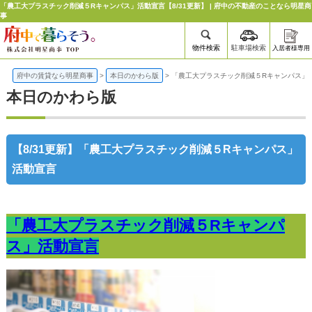
「農工大プラスチック削減５Rキャンパス」活動宣言【8/31更新】 | 府中の不動産のことなら明星商
事
物件検索
駐車場検索
入居者様専用
府中の賃貸なら明星商事
>
本日のかわら版
>
「農工大プラスチック削減５Rキャンパス」
本日のかわら版
【8/31更新】「農工大プラスチック削減５Rキャンパス」
活動宣言
「農工大プラスチック削減５Rキャンパ
ス」活動宣言