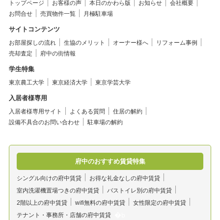
トップページ
お客様の声
本日のかわら版
お知らせ
会社概要
お問合せ
売買物件一覧
月極駐車場
サイトコンテンツ
お部屋探しの流れ
生協のメリット
オーナー様へ
リフォーム事例
売却査定
府中の街情報
学生特集
東京農工大学
東京経済大学
東京学芸大学
入居者様専用
入居者様専用サイト
よくある質問
住居の解約
設備不具合のお問い合わせ
駐車場の解約
府中のおすすめ賃貸特集
シングル向けの府中賃貸
お得な礼金なしの府中賃貸
室内洗濯機置場つきの府中賃貸
バストイレ別の府中賃貸
2階以上の府中賃貸
wifi無料の府中賃貸
女性限定の府中賃貸
テナント・事務所・店舗の府中賃貸