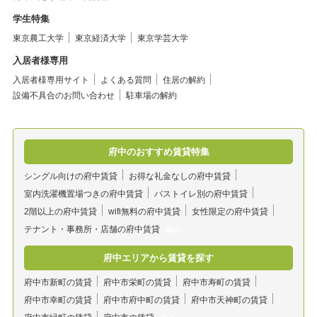
学生特集
東京農工大学
東京経済大学
東京学芸大学
入居者様専用
入居者様専用サイト
よくある質問
住居の解約
設備不具合のお問い合わせ
駐車場の解約
府中のおすすめ賃貸特集
シングル向けの府中賃貸
お得な礼金なしの府中賃貸
室内洗濯機置場つきの府中賃貸
バストイレ別の府中賃貸
2階以上の府中賃貸
wifi無料の府中賃貸
女性限定の府中賃貸
テナント・事務所・店舗の府中賃貸
府中エリアから賃貸を探す
府中市新町の賃貸
府中市栄町の賃貸
府中市寿町の賃貸
府中市幸町の賃貸
府中市府中町の賃貸
府中市天神町の賃貸