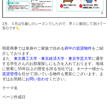
2月、３月は引越しのシーズンでしたので、早くに復旧して頂けて一
安心です
明星商事では単身やご家族で住める
府中の賃貸物件
をご紹
介しております。
また、
東京農工大学
・
東京経済大学
・
東京学芸大学
に通学
する学生さんのお部屋探しにも力を入れております。地域
に密着し55年以上の歴史を誇る当社では、オーナー様から
賃貸管理
を任せて頂いている物件も豊富にございます。ま
ずはお気軽に
お問い合わせ
ください。
テーマ名
ページ作成日