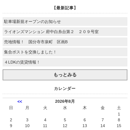
【最新記事】
駐車場新規オープンのお知らせ
ライオンズマンション 府中白糸台第２ ２０９号室
売地情報！ 国分寺市泉町 区画B
集合ポストを交換しました！
４LDKの賃貸情報！
もっとみる
カレンダー
2026年8月
<<
日
月
火
水
木
金
土
1
2
3
4
5
6
7
8
9
10
11
12
13
14
15