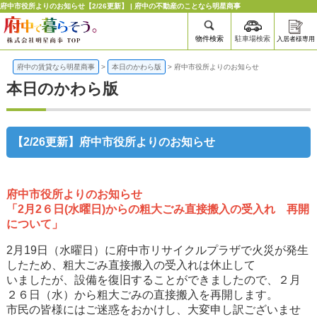
府中市役所よりのお知らせ【2/26更新】 | 府中の不動産のことなら明星商事
物件検索
駐車場検索
入居者様専用
府中の賃貸なら明星商事
>
本日のかわら版
>
府中市役所よりのお知らせ
本日のかわら版
【2/26更新】府中市役所よりのお知らせ
府中市役所よりのお知らせ
「2月2６日(水曜日)からの粗大ごみ直接搬入の受入れ 再開
について」
2月19日（水曜日）に府中市リサイクルプラザで火災が発生
したため、粗大ごみ直接搬入の受入れは休止して
いましたが、設備を復旧することができましたので、２月
２６日（水）から粗大ごみの直接搬入を再開します。
市民の皆様にはご迷惑をおかけし、大変申し訳ございませ