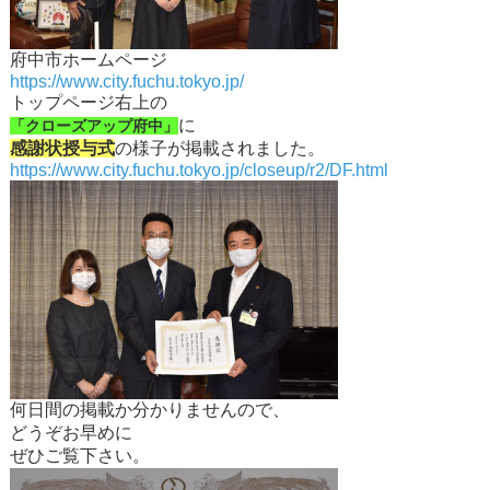
府中市ホームページ
https://www.city.fuchu.tokyo.jp/
トップページ右上の
に
「クローズアップ府中」
感謝状授与式
の様子が掲載されました。
https://www.city.fuchu.tokyo.jp/closeup/r2/DF.html
何日間の掲載か分かりませんので、
どうぞお早めに
ぜひご覧下さい。