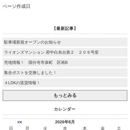
ページ作成日
【最新記事】
駐車場新規オープンのお知らせ
ライオンズマンション 府中白糸台第２ ２０９号室
売地情報！ 国分寺市泉町 区画B
集合ポストを交換しました！
４LDKの賃貸情報！
もっとみる
カレンダー
2026年8月
<<
日
月
火
水
木
金
土