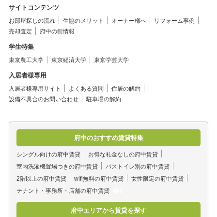
サイトコンテンツ
お部屋探しの流れ
生協のメリット
オーナー様へ
リフォーム事例
売却査定
府中の街情報
学生特集
東京農工大学
東京経済大学
東京学芸大学
入居者様専用
入居者様専用サイト
よくある質問
住居の解約
設備不具合のお問い合わせ
駐車場の解約
府中のおすすめ賃貸特集
シングル向けの府中賃貸
お得な礼金なしの府中賃貸
室内洗濯機置場つきの府中賃貸
バストイレ別の府中賃貸
2階以上の府中賃貸
wifi無料の府中賃貸
女性限定の府中賃貸
テナント・事務所・店舗の府中賃貸
府中エリアから賃貸を探す