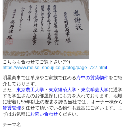
こちらも合わせてご覧下さい(^^)
https://www.meisei-shouji.co.jp/blog/page_727.htm
l
明星商事では単身やご家族で住める
府中の賃貸物件
をご紹
介しております。
また、
東京農工大学
・
東京経済大学
・
東京学芸大学
に通学
する学生さんのお部屋探しにも力を入れております。地域
に密着し55年以上の歴史を誇る当社では、オーナー様から
賃貸管理
を任せて頂いている物件も豊富にございます。ま
ずはお気軽に
お問い合わせ
ください。
テーマ名