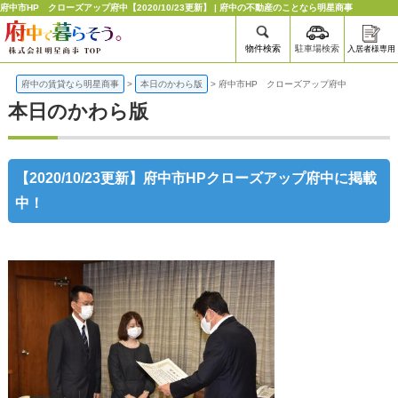
府中市HP クローズアップ府中【2020/10/23更新】 | 府中の不動産のことなら明星商事
物件検索
駐車場検索
入居者様専用
府中の賃貸なら明星商事
>
本日のかわら版
>
府中市HP クローズアップ府中
本日のかわら版
【2020/10/23更新】府中市HPクローズアップ府中に掲載
中！