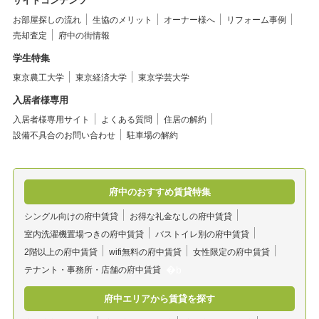
サイトコンテンツ
お部屋探しの流れ
生協のメリット
オーナー様へ
リフォーム事例
売却査定
府中の街情報
学生特集
東京農工大学
東京経済大学
東京学芸大学
入居者様専用
入居者様専用サイト
よくある質問
住居の解約
設備不具合のお問い合わせ
駐車場の解約
府中のおすすめ賃貸特集
シングル向けの府中賃貸
お得な礼金なしの府中賃貸
室内洗濯機置場つきの府中賃貸
バストイレ別の府中賃貸
2階以上の府中賃貸
wifi無料の府中賃貸
女性限定の府中賃貸
テナント・事務所・店舗の府中賃貸
府中エリアから賃貸を探す