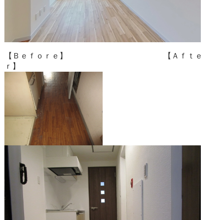
【Ｂｅｆｏｒｅ】 【Ａｆｔｅ
ｒ】