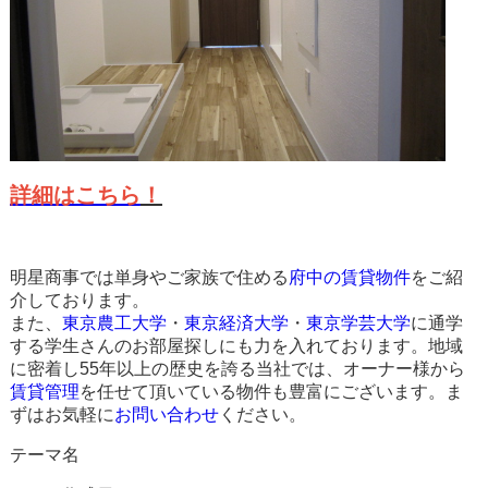
詳細はこちら
！
明星商事では単身やご家族で住める
府中の賃貸物件
をご紹
介しております。
また、
東京農工大学
・
東京経済大学
・
東京学芸大学
に通学
する学生さんのお部屋探しにも力を入れております。地域
に密着し55年以上の歴史を誇る当社では、オーナー様から
賃貸管理
を任せて頂いている物件も豊富にございます。ま
ずはお気軽に
お問い合わせ
ください。
テーマ名