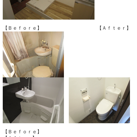
【Ｂｅｆｏｒｅ】 【Ａｆｔｅｒ】
【Ｂｅｆｏｒｅ】