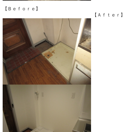
【Ｂｅｆｏｒｅ】
【Ａｆｔｅｒ】