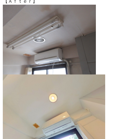
【Ａｆｔｅｒ】