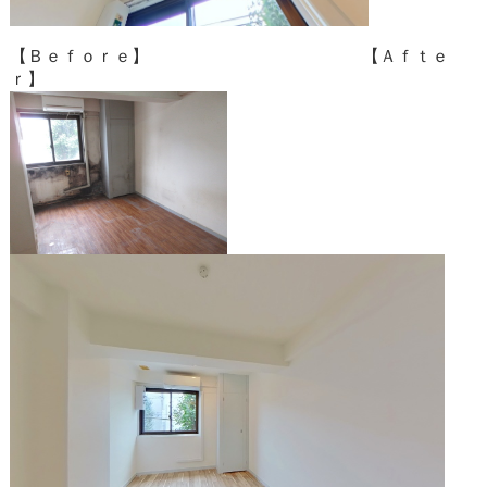
【Ｂｅｆｏｒｅ】 【Ａｆｔｅ
ｒ】