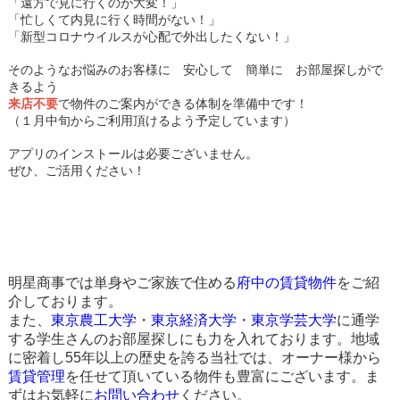
「遠方で見に行くのが大変！」
「忙しくて内見に行く時間がない！」
「新型コロナウイルスが心配で外出したくない！」
そのようなお悩みのお客様に 安心して 簡単に お部屋探しがで
きるよう
来店不要
で物件のご案内ができる体制を準備中です！
（１月中旬からご利用頂けるよう予定しています）
アプリのインストールは必要ございません。
ぜひ、ご活用ください！
明星商事では単身やご家族で住める
府中の賃貸物件
をご紹
介しております。
また、
東京農工大学
・
東京経済大学
・
東京学芸大学
に通学
する学生さんのお部屋探しにも力を入れております。地域
に密着し55年以上の歴史を誇る当社では、オーナー様から
賃貸管理
を任せて頂いている物件も豊富にございます。ま
ずはお気軽に
お問い合わせ
ください。