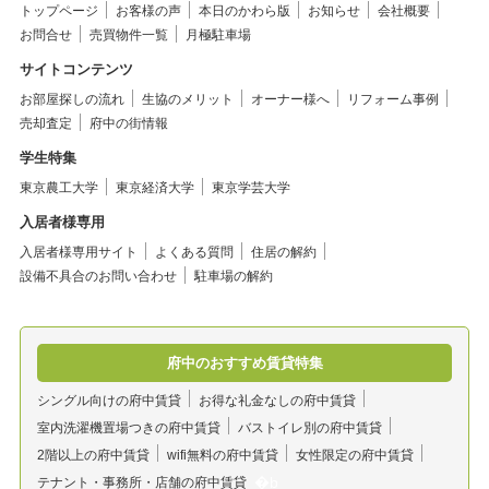
トップページ
お客様の声
本日のかわら版
お知らせ
会社概要
お問合せ
売買物件一覧
月極駐車場
サイトコンテンツ
お部屋探しの流れ
生協のメリット
オーナー様へ
リフォーム事例
売却査定
府中の街情報
学生特集
東京農工大学
東京経済大学
東京学芸大学
入居者様専用
入居者様専用サイト
よくある質問
住居の解約
設備不具合のお問い合わせ
駐車場の解約
府中のおすすめ賃貸特集
シングル向けの府中賃貸
お得な礼金なしの府中賃貸
室内洗濯機置場つきの府中賃貸
バストイレ別の府中賃貸
2階以上の府中賃貸
wifi無料の府中賃貸
女性限定の府中賃貸
テナント・事務所・店舗の府中賃貸