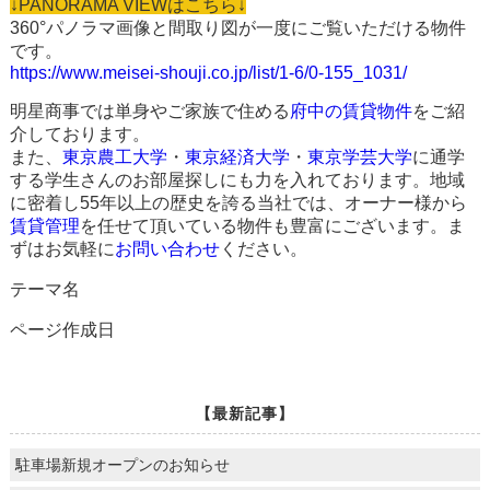
↓PANORAMA VIEWはこちら↓
360°パノラマ画像と間取り図が一度にご覧いただける物件
です。
https://www.meisei-shouji.co.jp/list/1-6/0-155_1031/
明星商事では単身やご家族で住める
府中の賃貸物件
をご紹
介しております。
また、
東京農工大学
・
東京経済大学
・
東京学芸大学
に通学
する学生さんのお部屋探しにも力を入れております。地域
に密着し55年以上の歴史を誇る当社では、オーナー様から
賃貸管理
を任せて頂いている物件も豊富にございます。ま
ずはお気軽に
お問い合わせ
ください。
テーマ名
ページ作成日
【最新記事】
駐車場新規オープンのお知らせ