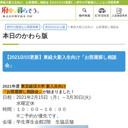
東経大新入生向け、お部屋探し相談会【2021/2/15更新】 | 府中の不動産のことなら明星商事
物件検索
駐車場検索
入居者様専用
府中の賃貸なら明星商事
>
本日のかわら版
>
東経大新入生向け、お部屋探し相談会
本日のかわら版
【2021/2/15更新】東経大新入生向け「お部屋探し相談
会」
2021年度
東京経済大学 新入生向け
「お部屋探し相談会」
が始まりました！
日程：2021年2月15日（月）～3月30日(火)
水曜定休
時間：１０：００～１６：００
※ご予約が優先です。
会場：学生厚生会館2階 生協店舗