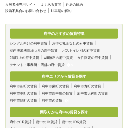
入居者様専用サイト
よくある質問
住居の解約
設備不具合のお問い合わせ
駐車場の解約
府中のおすすめ賃貸特集
シングル向けの府中賃貸
お得な礼金なしの府中賃貸
室内洗濯機置場つきの府中賃貸
バストイレ別の府中賃貸
2階以上の府中賃貸
wifi無料の府中賃貸
女性限定の府中賃貸
テナント・事務所・店舗の府中賃貸
府中エリアから賃貸を探す
府中市新町の賃貸
府中市栄町の賃貸
府中市寿町の賃貸
府中市幸町の賃貸
府中市府中町の賃貸
府中市天神町の賃貸
府中市緑町の賃貸
府中市の賃貸
間取りから府中の賃貸を探す
府中の1R賃貸
府中の1K賃貸
府中の1DK賃貸