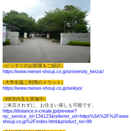
↓ピッタリのお部屋をご紹介↓
https://www.meisei-shouji.co.jp/university_keizai/
↓大学生協ご利用のメリット↓
https://www.meisei-shouji.co.jp/seikyo/
↓WEB内見も実施中↓
ご来店されずに、お住まい探しも可能です。
https://distance.n-create.jp/preview?
njc_service_id=134123&referrer_url=https%3A%2F%2Fwww.
shouji.co.jp%2Findex.html&product_no=98