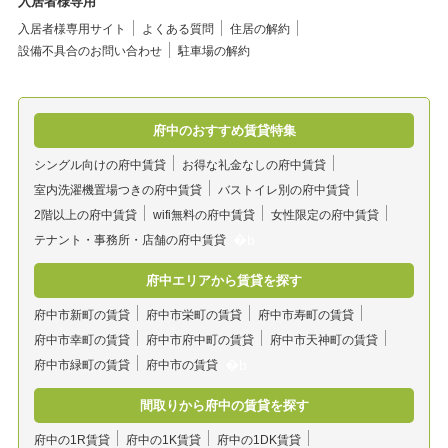
入居者様専用
入居者様専用サイト
よくある質問
住居の解約
設備不具合のお問い合わせ
駐車場の解約
府中のおすすめ賃貸特集
シングル向けの府中賃貸
お得な礼金なしの府中賃貸
室内洗濯機置場つきの府中賃貸
バストイレ別の府中賃貸
2階以上の府中賃貸
wifi無料の府中賃貸
女性限定の府中賃貸
テナント・事務所・店舗の府中賃貸
府中エリアから賃貸を探す
府中市新町の賃貸
府中市栄町の賃貸
府中市寿町の賃貸
府中市幸町の賃貸
府中市府中町の賃貸
府中市天神町の賃貸
府中市緑町の賃貸
府中市の賃貸
間取りから府中の賃貸を探す
府中の1R賃貸
府中の1K賃貸
府中の1DK賃貸