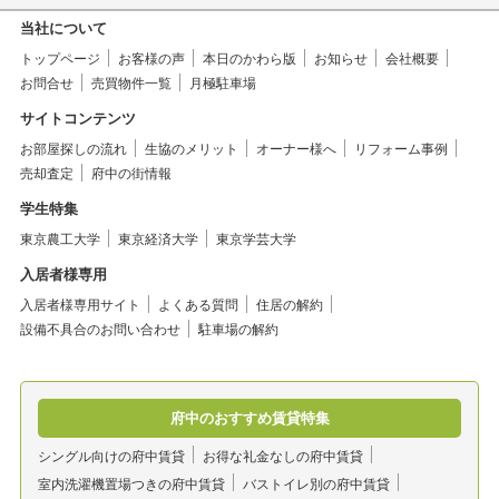
当社について
トップページ
お客様の声
本日のかわら版
お知らせ
会社概要
お問合せ
売買物件一覧
月極駐車場
サイトコンテンツ
お部屋探しの流れ
生協のメリット
オーナー様へ
リフォーム事例
売却査定
府中の街情報
学生特集
東京農工大学
東京経済大学
東京学芸大学
入居者様専用
入居者様専用サイト
よくある質問
住居の解約
設備不具合のお問い合わせ
駐車場の解約
府中のおすすめ賃貸特集
シングル向けの府中賃貸
お得な礼金なしの府中賃貸
室内洗濯機置場つきの府中賃貸
バストイレ別の府中賃貸