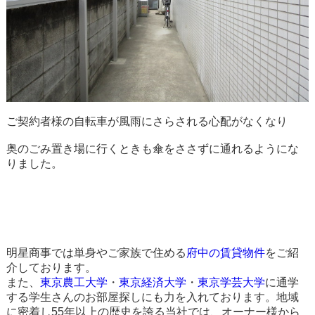
ご契約者様の自転車が風雨にさらされる心配がなくなり
奥のごみ置き場に行くときも傘をささずに通れるようにな
りました。
明星商事では単身やご家族で住める
府中の賃貸物件
をご紹
介しております。
また、
東京農工大学
・
東京経済大学
・
東京学芸大学
に通学
する学生さんのお部屋探しにも力を入れております。地域
に密着し55年以上の歴史を誇る当社では、オーナー様から