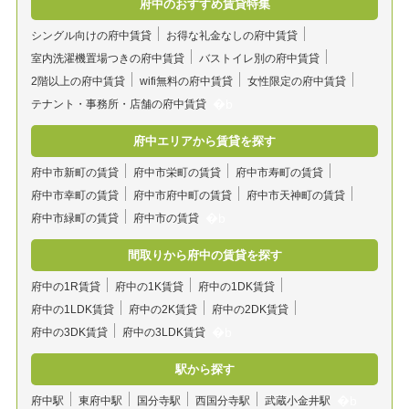
府中のおすすめ賃貸特集
シングル向けの府中賃貸
お得な礼金なしの府中賃貸
室内洗濯機置場つきの府中賃貸
バストイレ別の府中賃貸
2階以上の府中賃貸
wifi無料の府中賃貸
女性限定の府中賃貸
テナント・事務所・店舗の府中賃貸
府中エリアから賃貸を探す
府中市新町の賃貸
府中市栄町の賃貸
府中市寿町の賃貸
府中市幸町の賃貸
府中市府中町の賃貸
府中市天神町の賃貸
府中市緑町の賃貸
府中市の賃貸
間取りから府中の賃貸を探す
府中の1R賃貸
府中の1K賃貸
府中の1DK賃貸
府中の1LDK賃貸
府中の2K賃貸
府中の2DK賃貸
府中の3DK賃貸
府中の3LDK賃貸
駅から探す
府中駅
東府中駅
国分寺駅
西国分寺駅
武蔵小金井駅