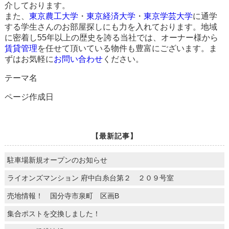
介しております。
また、
東京農工大学
・
東京経済大学
・
東京学芸大学
に通学
する学生さんのお部屋探しにも力を入れております。地域
に密着し55年以上の歴史を誇る当社では、オーナー様から
賃貸管理
を任せて頂いている物件も豊富にございます。ま
ずはお気軽に
お問い合わせ
ください。
テーマ名
ページ作成日
【最新記事】
駐車場新規オープンのお知らせ
ライオンズマンション 府中白糸台第２ ２０９号室
売地情報！ 国分寺市泉町 区画B
集合ポストを交換しました！