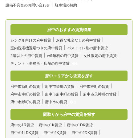
設備不具合のお問い合わせ
駐車場の解約
府中のおすすめ賃貸特集
シングル向けの府中賃貸
お得な礼金なしの府中賃貸
室内洗濯機置場つきの府中賃貸
バストイレ別の府中賃貸
2階以上の府中賃貸
wifi無料の府中賃貸
女性限定の府中賃貸
テナント・事務所・店舗の府中賃貸
府中エリアから賃貸を探す
府中市新町の賃貸
府中市栄町の賃貸
府中市寿町の賃貸
府中市幸町の賃貸
府中市府中町の賃貸
府中市天神町の賃貸
府中市緑町の賃貸
府中市の賃貸
間取りから府中の賃貸を探す
府中の1R賃貸
府中の1K賃貸
府中の1DK賃貸
府中の1LDK賃貸
府中の2K賃貸
府中の2DK賃貸