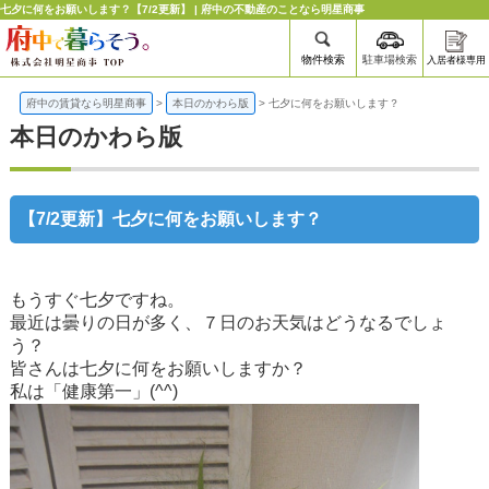
七夕に何をお願いします？【7/2更新】 | 府中の不動産のことなら明星商事
物件検索
駐車場検索
入居者様専用
府中の賃貸なら明星商事
>
本日のかわら版
>
七夕に何をお願いします？
本日のかわら版
【7/2更新】七夕に何をお願いします？
もうすぐ七夕ですね。
最近は曇りの日が多く、７日のお天気はどうなるでしょ
う？
皆さんは七夕に何をお願いしますか？
私は「健康第一」(^^)