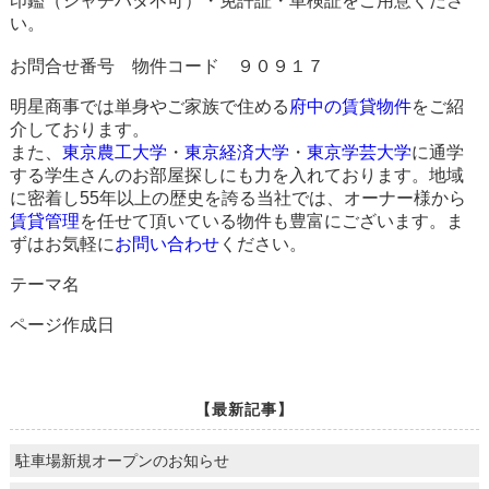
印鑑（シャチハタ不可）・免許証・車検証をご用意くださ
い。
お問合せ番号 物件コード ９０９１７
明星商事では単身やご家族で住める
府中の賃貸物件
をご紹
介しております。
また、
東京農工大学
・
東京経済大学
・
東京学芸大学
に通学
する学生さんのお部屋探しにも力を入れております。地域
に密着し55年以上の歴史を誇る当社では、オーナー様から
賃貸管理
を任せて頂いている物件も豊富にございます。ま
ずはお気軽に
お問い合わせ
ください。
テーマ名
ページ作成日
【最新記事】
駐車場新規オープンのお知らせ