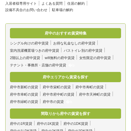
入居者様専用サイト
よくある質問
住居の解約
設備不具合のお問い合わせ
駐車場の解約
府中のおすすめ賃貸特集
シングル向けの府中賃貸
お得な礼金なしの府中賃貸
室内洗濯機置場つきの府中賃貸
バストイレ別の府中賃貸
2階以上の府中賃貸
wifi無料の府中賃貸
女性限定の府中賃貸
テナント・事務所・店舗の府中賃貸
府中エリアから賃貸を探す
府中市新町の賃貸
府中市栄町の賃貸
府中市寿町の賃貸
府中市幸町の賃貸
府中市府中町の賃貸
府中市天神町の賃貸
府中市緑町の賃貸
府中市の賃貸
間取りから府中の賃貸を探す
府中の1R賃貸
府中の1K賃貸
府中の1DK賃貸