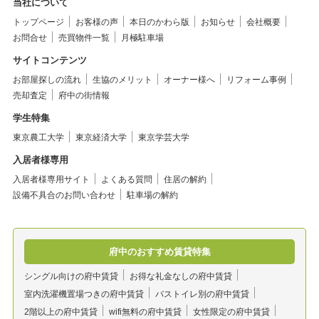
当社について
トップページ
お客様の声
本日のかわら版
お知らせ
会社概要
お問合せ
売買物件一覧
月極駐車場
サイトコンテンツ
お部屋探しの流れ
生協のメリット
オーナー様へ
リフォーム事例
売却査定
府中の街情報
学生特集
東京農工大学
東京経済大学
東京学芸大学
入居者様専用
入居者様専用サイト
よくある質問
住居の解約
設備不具合のお問い合わせ
駐車場の解約
府中のおすすめ賃貸特集
シングル向けの府中賃貸
お得な礼金なしの府中賃貸
室内洗濯機置場つきの府中賃貸
バストイレ別の府中賃貸
2階以上の府中賃貸
wifi無料の府中賃貸
女性限定の府中賃貸