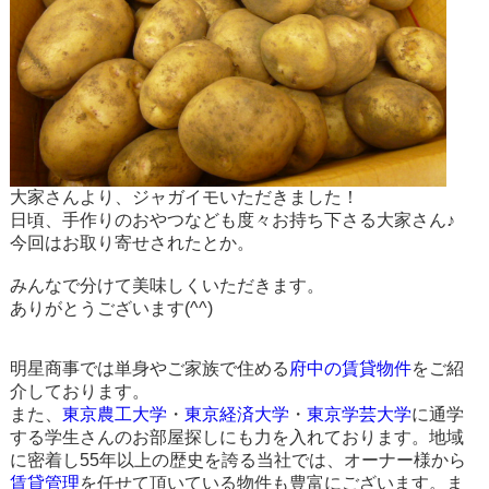
大家さんより、ジャガイモいただきました！
日頃、手作りのおやつなども度々お持ち下さる大家さん♪
今回はお取り寄せされたとか。
みんなで分けて美味しくいただきます。
ありがとうございます(^^)
明星商事では単身やご家族で住める
府中の賃貸物件
をご紹
介しております。
また、
東京農工大学
・
東京経済大学
・
東京学芸大学
に通学
する学生さんのお部屋探しにも力を入れております。地域
に密着し55年以上の歴史を誇る当社では、オーナー様から
賃貸管理
を任せて頂いている物件も豊富にございます。ま