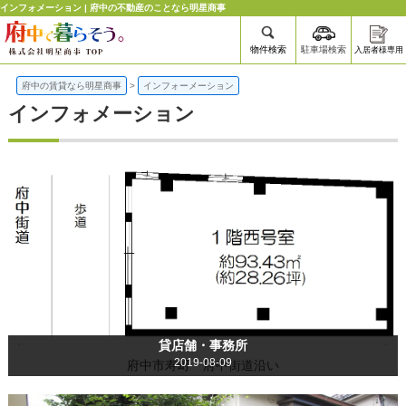
インフォメーション | 府中の不動産のことなら明星商事
物件検索
駐車場検索
入居者様専用
府中の賃貸なら明星商事
>
インフォーメーション
インフォメーション
貸店舗・事務所
2019-08-09
府中市寿町 府中街道沿い