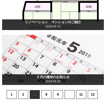
リノベーション マンションのご紹介
2019-04-13
３ＤＫから２ＬＤＫになりました
５月の連休のお知らせ
2019-04-20
1
2
...
8
9
10
11
12