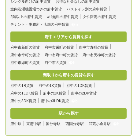
シングル向けの府中賃貸
お得な礼金なしの府中賃貸
室内洗濯機置場つきの府中賃貸
バストイレ別の府中賃貸
2階以上の府中賃貸
wifi無料の府中賃貸
女性限定の府中賃貸
テナント・事務所・店舗の府中賃貸
府中エリアから賃貸を探す
府中市新町の賃貸
府中市栄町の賃貸
府中市寿町の賃貸
府中市幸町の賃貸
府中市府中町の賃貸
府中市天神町の賃貸
府中市緑町の賃貸
府中市の賃貸
間取りから府中の賃貸を探す
府中の1R賃貸
府中の1K賃貸
府中の1DK賃貸
府中の1LDK賃貸
府中の2K賃貸
府中の2DK賃貸
府中の3DK賃貸
府中の3LDK賃貸
駅から探す
府中駅
東府中駅
国分寺駅
西国分寺駅
武蔵小金井駅