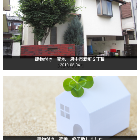
建物付き 売地 府中市新町２丁目
2019-08-04
３,２８０万円
建物付き 売地 終了致しました