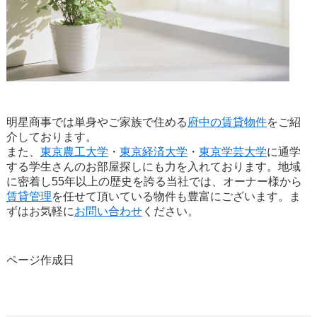
明星商事では単身やご家族で住める
府中の賃貸物件
をご紹
介しております。
また、
東京農工大学
・
東京経済大学
・
東京学芸大学
に通学
する学生さんのお部屋探しにも力を入れております。地域
に密着し55年以上の歴史を誇る当社では、オーナー様から
賃貸管理
を任せて頂いている物件も豊富にございます。ま
ずはお気軽に
お問い合わせ
ください。
ページ作成日