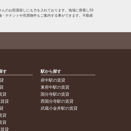
んのお部屋探しにも力を入れております。地域に密着し55
舗・テナントや売買物件もご案内する事ができます。不動産
探す
駅から探す
賃貸
府中駅の賃貸
貸
東府中駅の賃貸
賃貸
国分寺駅の賃貸
K賃貸
西国分寺駅の賃貸
貸
武蔵小金井駅の賃貸
賃貸
賃貸
K賃貸