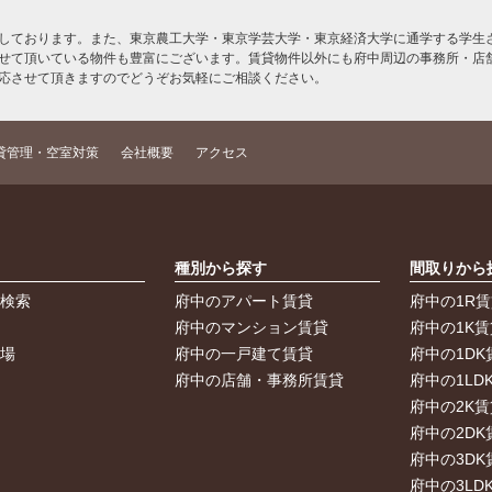
しております。また、東京農工大学・東京学芸大学・東京経済大学に通学する学生さ
せて頂いている物件も豊富にございます。賃貸物件以外にも府中周辺の事務所・店
応させて頂きますのでどうぞお気軽にご相談ください。
貸管理・空室対策
会社概要
アクセス
索
種別から探す
間取りから
件検索
府中のアパート賃貸
府中の1R
件
府中のマンション賃貸
府中の1K賃
車場
府中の一戸建て賃貸
府中の1DK
府中の店舗・事務所賃貸
府中の1LD
府中の2K賃
府中の2DK
府中の3DK
府中の3LD