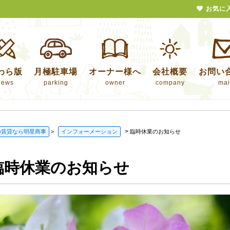
お気に
わら版
月極駐車場
オーナー様へ
会社概要
お問い
news
parking
owner
company
mai
>
の賃貸なら明星商事
>
インフォーメーション
臨時休業のお知らせ
臨時休業のお知らせ