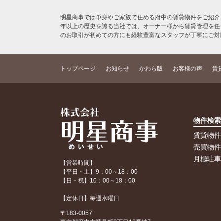
明星商事では単身やご家族で住める府中の賃貸物件をご紹介
年以上の歴史を誇る当社では、オーナー様から賃貸管理を任
のお取引が初めての方にも経験豊富なスタッフが丁寧にご対
トップページ
お知らせ
かわら版
お客様の声
賃
物件検
賃貸物
売買物
月極駐
【営業時間】
【平日・土】9：00～18：00
【日・祝】10：00～18：00
【定休日】毎週水曜日
〒183-0057