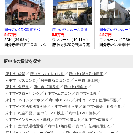
国分寺の2DK賃貸アパート
府中のワンルーム賃貸アパート
5.9万円
5.5万円
4.5万円
2DK（36.93㎡）
ワンルーム（16.11㎡）
ワンルーム（17.39
国分寺
/新町第二公園 バス乗車時間10分 停歩3分
府中
/徒歩20分/明星学苑 バス乗車時間7分 停歩
国分寺
/バス乗車時間
府中市の賃貸を探す
府中市+給湯
府中市+バストイレ別
府中市+温水洗浄便座
府中市+ガスコンロ
府中市+2口コンロ
府中市+最上階
府中市+角部屋
府中市+2面採光
府中市+南向き
府中市+フローリング
府中市+エアコン
府中市+収納
府中市+TVインターホン
府中市+CATV
府中市+ネット使用料不要
府中市+室内洗濯機置き場
府中市+敷金不要
府中市+敷金・礼金不要
府中市+礼金不要
府中市+２Ｆ以上
府中市+WiFi無料
府中市+インターネット無料
府中市+2階以上
府中市+南向き
府中市+室内洗濯機置場
府中市+角部屋
府中市+初期費用安め
府中市+コンビニ・スーパー近く！
府中市+ベランダ・バルコニー