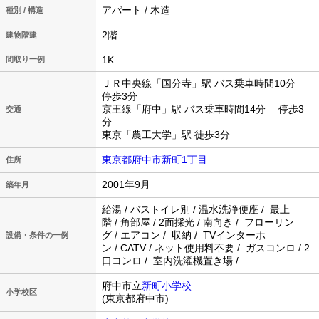
アパート / 木造
種別 / 構造
2階
建物階建
1K
間取り一例
ＪＲ中央線「国分寺」駅 バス乗車時間10分
停歩3分
京王線「府中」駅 バス乗車時間14分 停歩3
交通
分
東京「農工大学」駅 徒歩3分
東京都府中市新町1丁目
住所
2001年9月
築年月
給湯 / バストイレ別 / 温水洗浄便座 / 最上
階 / 角部屋 / 2面採光 / 南向き / フローリン
グ / エアコン / 収納 / TVインターホ
設備・条件の一例
ン / CATV / ネット使用料不要 / ガスコンロ / 2
口コンロ / 室内洗濯機置き場 /
府中市立
新町小学校
小学校区
(東京都府中市)