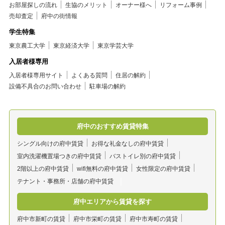
お部屋探しの流れ
生協のメリット
オーナー様へ
リフォーム事例
売却査定
府中の街情報
学生特集
東京農工大学
東京経済大学
東京学芸大学
入居者様専用
入居者様専用サイト
よくある質問
住居の解約
設備不具合のお問い合わせ
駐車場の解約
府中のおすすめ賃貸特集
シングル向けの府中賃貸
お得な礼金なしの府中賃貸
室内洗濯機置場つきの府中賃貸
バストイレ別の府中賃貸
2階以上の府中賃貸
wifi無料の府中賃貸
女性限定の府中賃貸
テナント・事務所・店舗の府中賃貸
府中エリアから賃貸を探す
府中市新町の賃貸
府中市栄町の賃貸
府中市寿町の賃貸