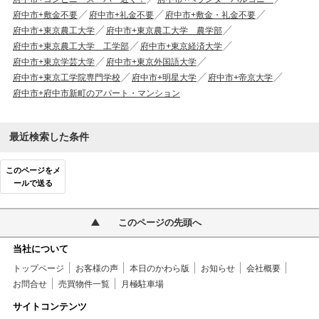
府中市+敷金不要
府中市+礼金不要
府中市+敷金・礼金不要
府中市+東京農工大学
府中市+東京農工大学 農学部
府中市+東京農工大学 工学部
府中市+東京経済大学
府中市+東京学芸大学
府中市+東京外国語大学
府中市+東京工学院専門学校
府中市+明星大学
府中市+帝京大学
府中市+府中市新町のアパート・マンション
最近検索した条件
このページをメ
ールで送る
このページの先頭へ
当社について
トップページ
お客様の声
本日のかわら版
お知らせ
会社概要
お問合せ
売買物件一覧
月極駐車場
サイトコンテンツ