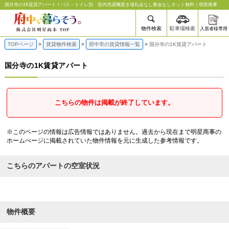
国分寺の1K賃貸アパート | 府中の賃貸なら明星商事
国分寺の1K賃貸アパート！バス・トイレ別 室内洗濯機置き場礼金なし敷金なしネット無料｜明星商事
物件検索
駐車場検索
入居者様専用
TOPページ
賃貸物件検索
府中市の賃貸情報一覧
国分寺の1K賃貸アパート
国分寺の1K賃貸アパート
こちらの物件は掲載が終了しています。
※このページの情報は広告情報ではありません。過去から現在まで明星商事の
ホームぺージに掲載されていた物件情報を元に生成した参考情報です。
こちらのアパートの空室状況
物件概要