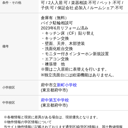
可 / 2人入居:可 / 楽器相談:不可 / ペット:不可 /
条件・その他
子供:可 / 保証会社:必加入 / ルームシェア:不可
倉庫有（無料）
バイク駐輪相談可
2023年6月リフォーム済み
・キッチン床（CF）貼り替え
・キッチン交換
・壁面、天井、木部塗装
備考
・洗面化粧台交換
・モニター付きインターホン新規設置
・エアコン交換
・襖張替 他
※畳はご入居前に表替えを行います。
※独立洗面台には給湯機能はありません。
府中市立
新町小学校
小学校区
(東京都府中市)
府中第五中学校
中学校区
(東京都府中市)
※各種情報と現状に差異がある場合は、現状優先となります。
※物件情報の学区情報について
当サイト物件情報に記載されております通学区域(学区)情報は、国土数値情報