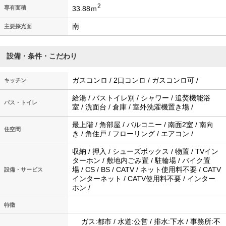
2
33.88ｍ
専有面積
南
主要採光面
設備・条件・こだわり
ガスコンロ / 2口コンロ / ガスコンロ可 /
キッチン
給湯 / バストイレ別 / シャワー / 追焚機能浴
バス・トイレ
室 / 洗面台 / 倉庫 / 室外洗濯機置き場 /
最上階 / 角部屋 / バルコニー / 南面2室 / 南向
住空間
き / 角住戸 / フローリング / エアコン /
収納 / 押入 / シューズボックス / 物置 / TVイン
ターホン / 敷地内ごみ置 / 駐輪場 / バイク置
場 / CS / BS / CATV / ネット使用料不要 / CATV
設備・サービス
インターネット / CATV使用料不要 / インター
ホン /
特徴
ガス:都市 / 水道:公営 / 排水:下水 / 事務所:不