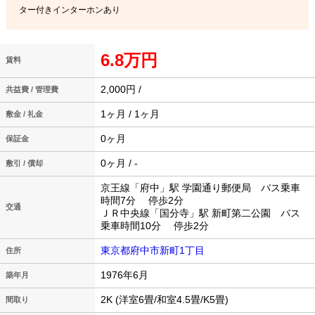
ター付きインターホンあり
6.8万円
賃料
2,000円 /
共益費 / 管理費
1ヶ月 / 1ヶ月
敷金 / 礼金
0ヶ月
保証金
0ヶ月 / -
敷引 / 償却
京王線「府中」駅 学園通り郵便局 バス乗車
時間7分 停歩2分
交通
ＪＲ中央線「国分寺」駅 新町第二公園 バス
乗車時間10分 停歩2分
東京都府中市新町1丁目
住所
1976年6月
築年月
2K (洋室6畳/和室4.5畳/K5畳)
間取り