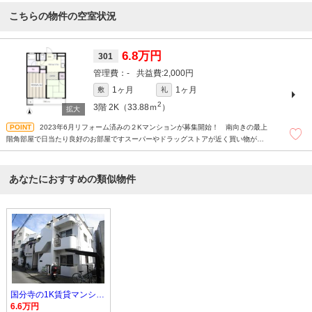
こちらの物件の空室状況
6.8万円
301
-
2,000円
1ヶ月
1ヶ月
敷
礼
2
3階
2K（33.88ｍ
）
2023年6月リフォーム済みの２Kマンションが募集開始！ 南向きの最上
階角部屋で日当たり良好のお部屋ですスーパーやドラッグストアが近く買い物が便
利な立地 敷地内の倉庫を無料でお使いいただけます モニター付きインターホン
あり
あなたにおすすめの類似物件
国分寺の1K賃貸マンション
6.6万円