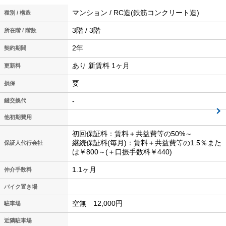
マンション / RC造(鉄筋コンクリート造)
種別 / 構造
3階 / 3階
所在階 / 階数
2年
契約期間
あり 新賃料 1ヶ月
更新料
要
損保
-
鍵交換代
他初期費用
初回保証料：賃料＋共益費等の50%～
継続保証料(毎月)：賃料＋共益費等の1.5％また
保証人代行会社
は￥800～(＋口振手数料￥440)
1.1ヶ月
仲介手数料
バイク置き場
空無 12,000円
駐車場
近隣駐車場