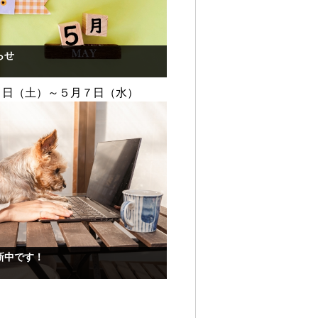
らせ
３日（土）～５月７日（水）
新中です！