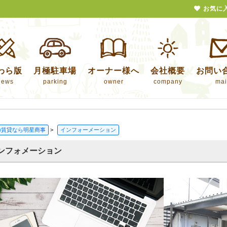
お気に
わら版
月極駐車場
オーナー様へ
会社概要
お問い
news
parking
owner
company
mai
の賃貸なら明星商事
>
インフォーメーション
ンフォメーション