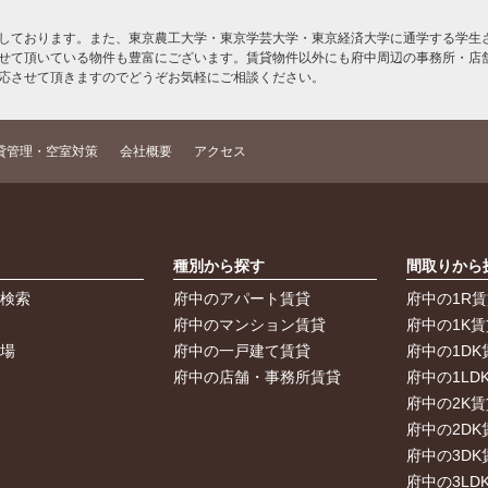
しております。また、東京農工大学・東京学芸大学・東京経済大学に通学する学生さ
せて頂いている物件も豊富にございます。賃貸物件以外にも府中周辺の事務所・店
応させて頂きますのでどうぞお気軽にご相談ください。
貸管理・空室対策
会社概要
アクセス
索
種別から探す
間取りから
件検索
府中のアパート賃貸
府中の1R
件
府中のマンション賃貸
府中の1K賃
車場
府中の一戸建て賃貸
府中の1DK
府中の店舗・事務所賃貸
府中の1LD
府中の2K賃
府中の2DK
府中の3DK
府中の3LD