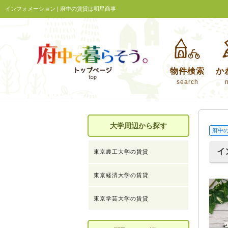
インフォメーション | 府中の賃貸は明星商事
物件検索
か
search
大学周辺から探す
府中
イ
東京農工大学の賃貸
東京経済大学の賃貸
東京学芸大学の賃貸