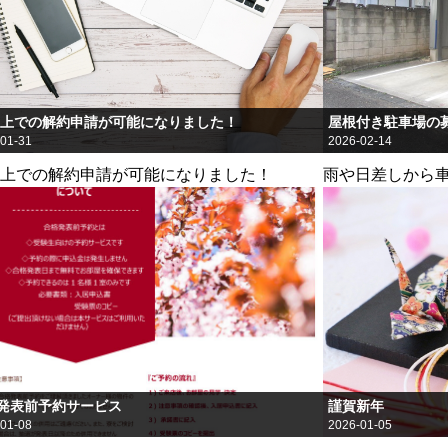
B上での解約申請が可能になりました！
屋根付き駐車場の
01-31
2026-02-14
B上での解約申請が可能になりました！
雨や日差しから
にされる方から
発表前予約サービス
謹賀新年
01-08
2026-01-05