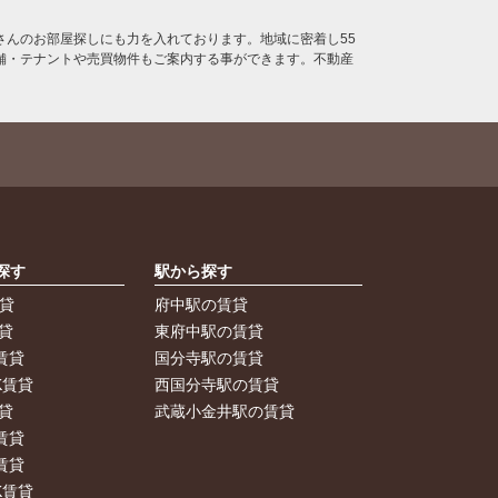
んのお部屋探しにも力を入れております。地域に密着し55
舗・テナントや売買物件もご案内する事ができます。不動産
探す
駅から探す
賃貸
府中駅の賃貸
貸
東府中駅の賃貸
賃貸
国分寺駅の賃貸
K賃貸
西国分寺駅の賃貸
貸
武蔵小金井駅の賃貸
賃貸
賃貸
K賃貸