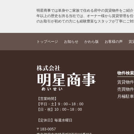
明星商事では単身やご家族で住める府中の賃貸物件をご紹介
年以上の歴史を誇る当社では、オーナー様から賃貸管理を任
のお取引が初めての方にも経験豊富なスタッフが丁寧にご対
トップページ
お知らせ
かわら版
お客様の声
賃
物件検
賃貸物
売買物
月極駐
【営業時間】
【平日・土】9：00～18：00
【日・祝】10：00～18：00
【定休日】毎週水曜日
〒183-0057