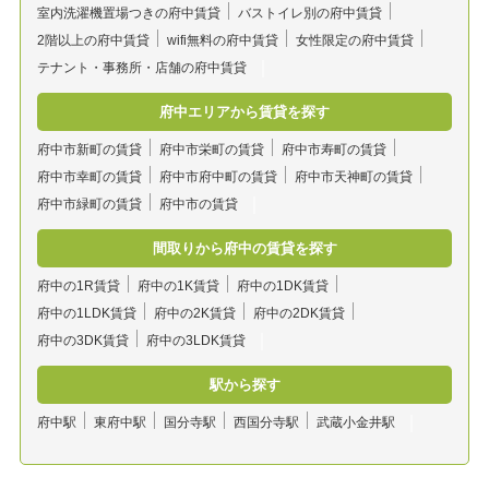
室内洗濯機置場つきの府中賃貸
バストイレ別の府中賃貸
2階以上の府中賃貸
wifi無料の府中賃貸
女性限定の府中賃貸
テナント・事務所・店舗の府中賃貸
府中エリアから賃貸を探す
府中市新町の賃貸
府中市栄町の賃貸
府中市寿町の賃貸
府中市幸町の賃貸
府中市府中町の賃貸
府中市天神町の賃貸
府中市緑町の賃貸
府中市の賃貸
間取りから府中の賃貸を探す
府中の1R賃貸
府中の1K賃貸
府中の1DK賃貸
府中の1LDK賃貸
府中の2K賃貸
府中の2DK賃貸
府中の3DK賃貸
府中の3LDK賃貸
駅から探す
府中駅
東府中駅
国分寺駅
西国分寺駅
武蔵小金井駅