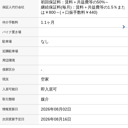
初回保証料：賃料＋共益費等の50%～
継続保証料(毎月)：賃料＋共益費等の1.5％また
保証人代行会社
は￥800～(＋口振手数料￥440)
1.1ヶ月
仲介手数料
バイク置き場
なし
駐車場
近隣駐車場
周辺環境
-
借家区分
空家
現況
即入居可
入居可能日
媒介
取引態様
2026年08月02日
情報更新日
2026年08月16日
次回更新予定日