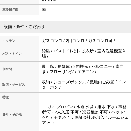
南
主要採光面
設備・条件・こだわり
ガスコンロ / 2口コンロ / ガスコンロ可 /
キッチン
給湯 / バストイレ別 / 脱衣所 / 室内洗濯機置き
バス・トイレ
場 /
最上階 / 角部屋 / 2面採光 / バルコニー / 南向
住空間
き / フローリング / エアコン /
収納 / シューズボックス / 敷地内ごみ置 / イン
設備・サービス
ターホン /
特徴
ガス:プロパン / 水道:公営 / 排水:下水 / 事務
所:可 / 2人入居:不可 / 楽器相談:不可 / ペット:
条件・その他
不可 / 子供:不可 / 保証会社:必加入 / ルームシェ
ア:不可