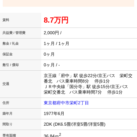
8.7万円
賃料
2,000円 /
共益費 / 管理費
1ヶ月 / 1ヶ月
敷金 / 礼金
0ヶ月
保証金
0ヶ月 / -
敷引 / 償却
京王線「府中」駅 徒歩22分/京王バス 栄町交
番北 バス乗車時間8分 停歩1分
交通
ＪＲ中央線「国分寺」駅 徒歩15分/京王バス
栄町交番北 バス乗車時間7分 停歩1分
東京都府中市栄町2丁目
住所
1977年6月
築年月
2DK (DK6.5畳/洋室5畳/洋室5畳)
間取り
2
36.84ｍ
専有面積