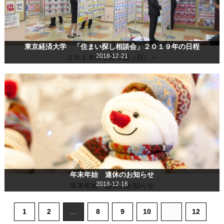
東京経済大学 「住まい探し相談会」２０１９年の日程
2018-12-21
２０１９年１月６日（日）～
年末年始 連休のお知らせ
2018-12-16
年末年始 連休のお知らせ
1
2
...
8
9
10
11
12