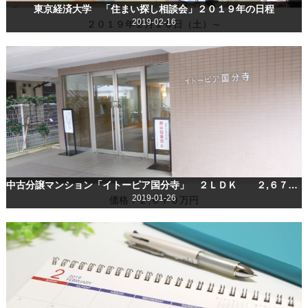
東京経済大学 「住まい探し相談会」２０１９年の日程
2019-02-16
２０１９年２月１６日（土）～
中古分譲マンション「イトーピア国分寺」 ２ＬＤＫ ２,６７０万円 公開中
2019-01-26
価格：２,６７０万円