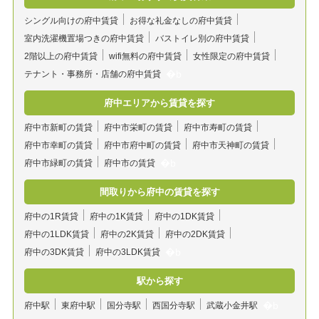
シングル向けの府中賃貸
お得な礼金なしの府中賃貸
室内洗濯機置場つきの府中賃貸
バストイレ別の府中賃貸
2階以上の府中賃貸
wifi無料の府中賃貸
女性限定の府中賃貸
テナント・事務所・店舗の府中賃貸
府中エリアから賃貸を探す
府中市新町の賃貸
府中市栄町の賃貸
府中市寿町の賃貸
府中市幸町の賃貸
府中市府中町の賃貸
府中市天神町の賃貸
府中市緑町の賃貸
府中市の賃貸
間取りから府中の賃貸を探す
府中の1R賃貸
府中の1K賃貸
府中の1DK賃貸
府中の1LDK賃貸
府中の2K賃貸
府中の2DK賃貸
府中の3DK賃貸
府中の3LDK賃貸
駅から探す
府中駅
東府中駅
国分寺駅
西国分寺駅
武蔵小金井駅