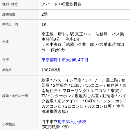
アパート / 軽量鉄骨造
種別 / 構造
2階
建物階建
1K
間取り一例
京王線「府中」駅 京王バス 法務局 バス乗
車時間9分 停歩1分
交通
ＪＲ中央線「武蔵小金井」駅 バス乗車時間11
分 停歩1分
東京都府中市天神町4丁目
住所
1987年8月
築年月
給湯 / バストイレ同室 / シャワー / 最上階 / 角
部屋 / 2面採光 / 出窓 / バルコニー / 角住戸 / 東
南角住戸 / フローリング / エアコン / 収納 /
TVインターホン / 敷地内ごみ置 / 駐輪場 / バイ
設備・条件の一例
ク置場 / 光ファイバー / CATV / インターホン /
ガスコンロ / 2口コンロ / ガスコンロ可 / 室内
洗濯機置き場 /
府中市立
府中第六小学校
小学校区
(東京都府中市)