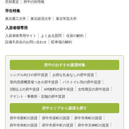
売却査定
府中の街情報
学生特集
東京農工大学
東京経済大学
東京学芸大学
入居者様専用
入居者様専用サイト
よくある質問
住居の解約
設備不具合のお問い合わせ
駐車場の解約
府中のおすすめ賃貸特集
シングル向けの府中賃貸
お得な礼金なしの府中賃貸
室内洗濯機置場つきの府中賃貸
バストイレ別の府中賃貸
2階以上の府中賃貸
wifi無料の府中賃貸
女性限定の府中賃貸
テナント・事務所・店舗の府中賃貸
府中エリアから賃貸を探す
府中市新町の賃貸
府中市栄町の賃貸
府中市寿町の賃貸
府中市幸町の賃貸
府中市府中町の賃貸
府中市天神町の賃貸