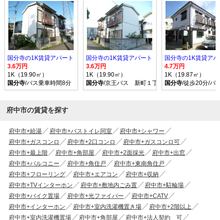
国分寺の1K賃貸アパート
国分寺の1K賃貸アパート
国分寺の1K賃貸アパ
3.6万円
3.6万円
4.7万円
1K（19.90㎡）
1K（19.90㎡）
1K（19.87㎡）
国分寺
/バス乗車時間8分 停歩1分
国分寺
/京王バス 新町１丁目 バス乗車時間8分
国分寺
/徒歩20分/
府中市の賃貸を探す
府中市+給湯
府中市+バストイレ同室
府中市+シャワー
府中市+ガスコンロ
府中市+2口コンロ
府中市+ガスコンロ可
府中市+最上階
府中市+角部屋
府中市+2面採光
府中市+出窓
府中市+バルコニー
府中市+角住戸
府中市+東南角住戸
府中市+フローリング
府中市+エアコン
府中市+収納
府中市+TVインターホン
府中市+敷地内ごみ置
府中市+駐輪場
府中市+バイク置場
府中市+光ファイバー
府中市+CATV
府中市+インターホン
府中市+室内洗濯機置き場
府中市+2階以上
府中市+室内洗濯機置場
府中市+角部屋
府中市+法人契約 可