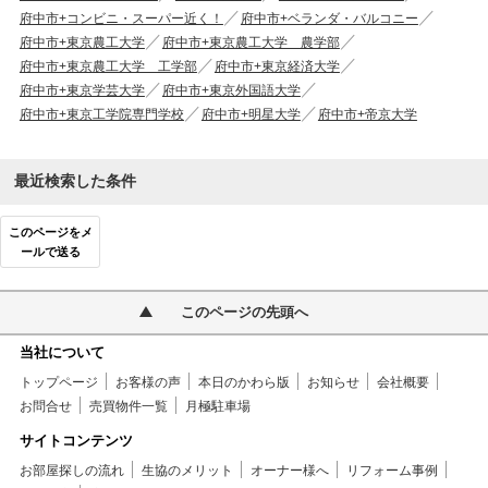
府中市+コンビニ・スーパー近く！
府中市+ベランダ・バルコニー
府中市+東京農工大学
府中市+東京農工大学 農学部
府中市+東京農工大学 工学部
府中市+東京経済大学
府中市+東京学芸大学
府中市+東京外国語大学
府中市+東京工学院専門学校
府中市+明星大学
府中市+帝京大学
最近検索した条件
このページをメ
ールで送る
このページの先頭へ
当社について
トップページ
お客様の声
本日のかわら版
お知らせ
会社概要
お問合せ
売買物件一覧
月極駐車場
サイトコンテンツ
お部屋探しの流れ
生協のメリット
オーナー様へ
リフォーム事例