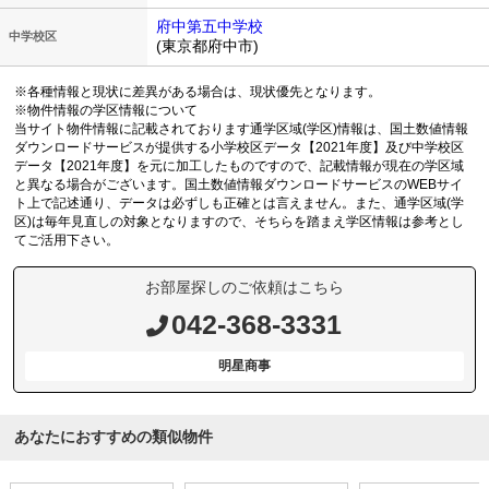
府中第五中学校
中学校区
(東京都府中市)
※各種情報と現状に差異がある場合は、現状優先となります。
※物件情報の学区情報について
当サイト物件情報に記載されております通学区域(学区)情報は、国土数値情報
ダウンロードサービスが提供する小学校区データ【2021年度】及び中学校区
データ【2021年度】を元に加工したものですので、記載情報が現在の学区域
と異なる場合がございます。国土数値情報ダウンロードサービスのWEBサイ
ト上で記述通り、データは必ずしも正確とは言えません。また、通学区域(学
区)は毎年見直しの対象となりますので、そちらを踏まえ学区情報は参考とし
てご活用下さい。
お部屋探しのご依頼はこちら
042-368-3331
明星商事
あなたにおすすめの類似物件